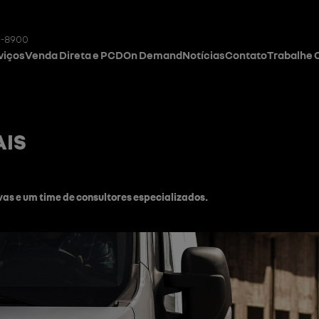
1-8900
viços
Venda Direta e PCD
On Demand
Notícias
Contato
Trabalhe
AIS
vas e um time de consultores especializados.