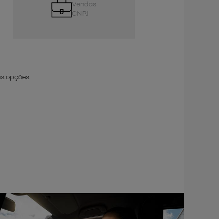
Vendas
CNPJ
as opções