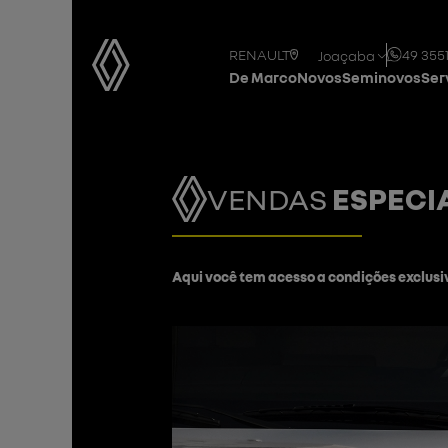
RENAULT
49 355
Joaçaba
De Marco
Novos
Seminovos
Ser
VENDAS
ESPECI
Aqui você tem acesso a condições exclusi