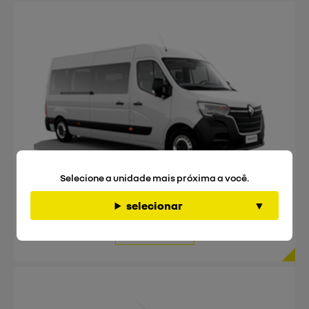
Selecione a unidade mais próxima a você.
Renault
Master Minibus
selecionar
Projetada pra você ser grande
Conheça +