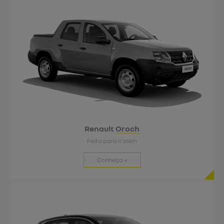
Renault
Oroch
Feita para ir além
Conheça +