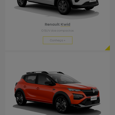
Renault
Kwid
O SUV dos compactos
Conheça +