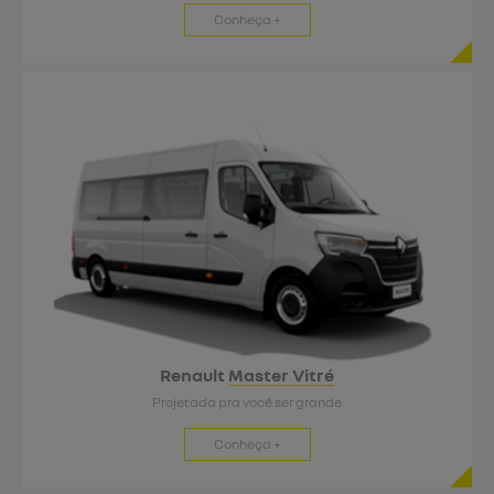
Conheça +
Renault
Master Vitré
Projetada pra você ser grande
Conheça +