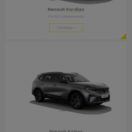
Renault
Kardian
Um SUV diferenciado
Conheça +
Renault
Koleos