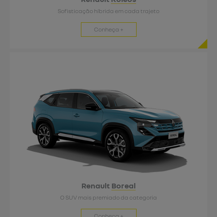
Sofisticação híbrida em cada trajeto
Conheça +
Renault
Boreal
O SUV mais premiado da categoria
Conheça +